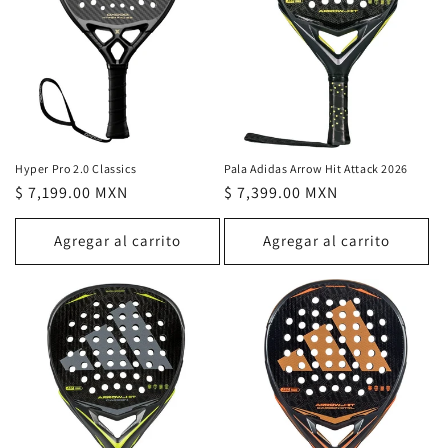
ó
n
:
Hyper Pro 2.0 Classics
Pala Adidas Arrow Hit Attack 2026
Precio
$ 7,199.00 MXN
Precio
$ 7,399.00 MXN
habitual
habitual
Agregar al carrito
Agregar al carrito