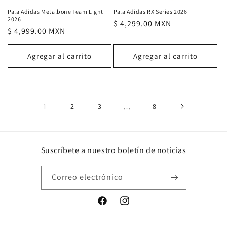
Pala Adidas RX Series 2026
Pala Adidas Metalbone Team Light
2026
Precio
$ 4,299.00 MXN
Precio
$ 4,999.00 MXN
habitual
habitual
Agregar al carrito
Agregar al carrito
1
2
3
…
8
Suscríbete a nuestro boletín de noticias
Correo electrónico
Facebook
Instagram