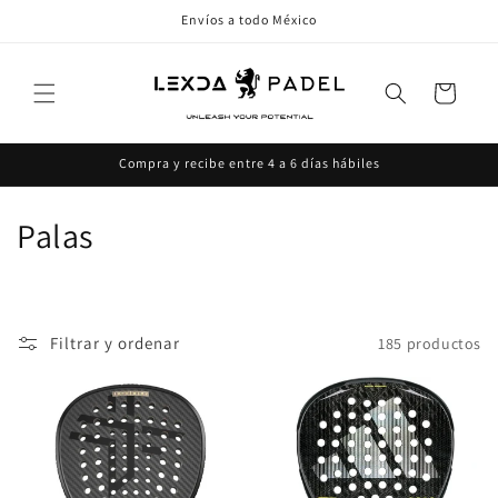
Ir
Envíos a todo México
directamente
al contenido
Carrito
Compra y recibe entre 4 a 6 días hábiles
C
Palas
o
l
Filtrar y ordenar
185 productos
e
c
c
i