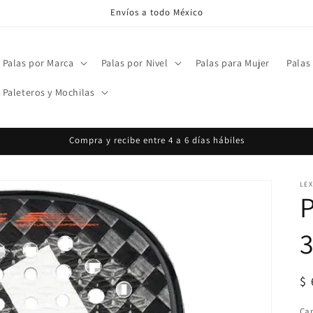
Envíos a todo México
Palas por Marca
Palas por Nivel
Palas para Mujer
Palas
Paleteros y Mochilas
Compra y recibe entre 4 a 6 días hábiles
LEX
P
3
Pr
$ 
ha
Ca