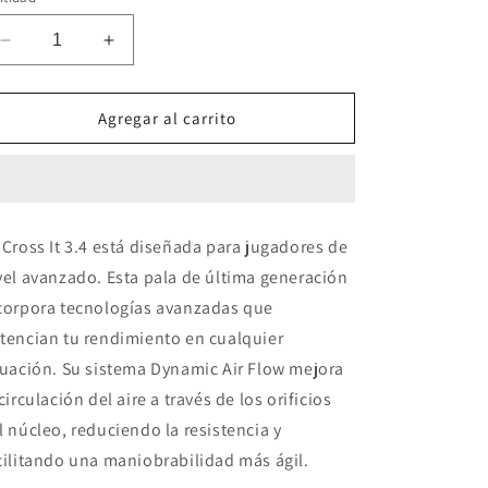
Reducir
Aumentar
cantidad
cantidad
para
para
Pala
Pala
Agregar al carrito
Adidas
Adidas
Cross
Cross
IT
IT
3.4
3.4
2025
2025
 Cross It 3.4 está diseñada para jugadores de
vel avanzado. Esta pala de última generación
corpora tecnologías avanzadas que
tencian tu rendimiento en cualquier
tuación. Su sistema Dynamic Air Flow mejora
 circulación del aire a través de los orificios
l núcleo, reduciendo la resistencia y
cilitando una maniobrabilidad más ágil.