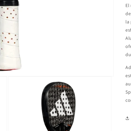
El
de
la
es
Al
of
du
Ad
es
au
Sp
co