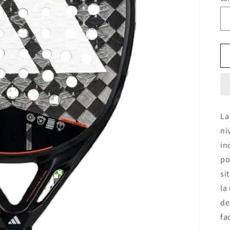
La
ni
in
po
si
la
de
fa