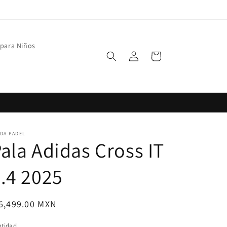
 para Niños
Iniciar
Carrito
sesión
DA PADEL
ala Adidas Cross IT
.4 2025
ecio
6,499.00 MXN
bitual
ntidad