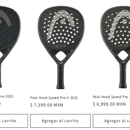
ne 2025
Pala Head Speed Pro 
Pala Head Speed Pro X 2025
N
Precio
$ 6,999.00 MXN
Precio
$ 7,399.00 MXN
habitual
habitual
 carrito
Agregar al carrito
Agregar al c