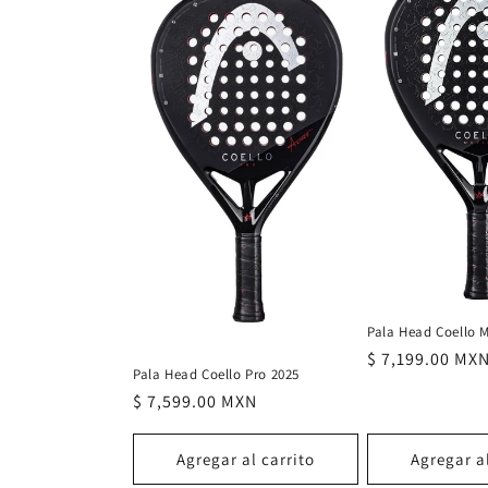
c
c
i
ó
n
:
Pala Head Coello 
Precio
$ 7,199.00 MX
Pala Head Coello Pro 2025
habitual
Precio
$ 7,599.00 MXN
habitual
Agregar al carrito
Agregar al