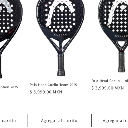
Pala Head Coello Juni
Pala Head Coello Team 2025
Motion 2025
Precio
$ 3,999.00 MXN
Precio
$ 5,999.00 MXN
N
habitual
habitual
 carrito
Agregar al carrito
Agregar al c