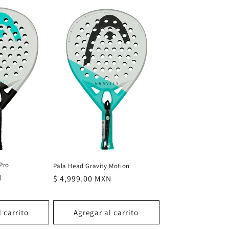
Pro
Pala Head Gravity Motion
N
Precio
$ 4,999.00 MXN
habitual
 carrito
Agregar al carrito