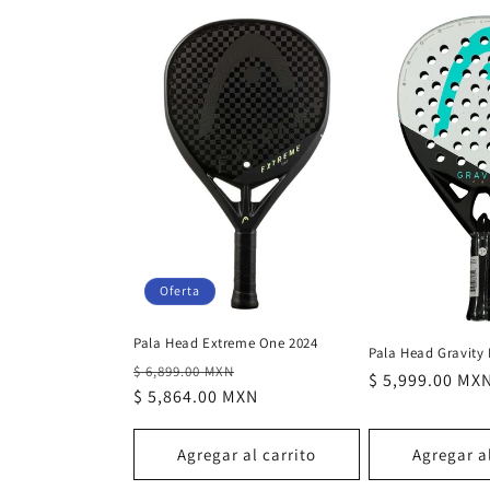
Oferta
Pala Head Extreme One 2024
Pala Head Gravity 
Precio
Precio
$ 6,899.00 MXN
Precio
$ 5,999.00 MX
habitual
$ 5,864.00 MXN
de
habitual
oferta
Agregar al carrito
Agregar al