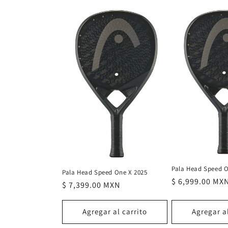
Pala Head Speed O
Pala Head Speed One X 2025
Precio
$ 6,999.00 MX
Precio
$ 7,399.00 MXN
habitual
habitual
Agregar al carrito
Agregar al