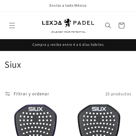
Ir
Envíos a todo México
directamente
al contenido
Carrito
Compra y recibe entre 4 a 6 días hábiles
C
Siux
o
l
Filtrar y ordenar
25 productos
e
c
c
i