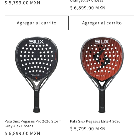
Orange Alex Chozas
Precio
$ 5,799.00 MXN
Precio
$ 6,899.00 MXN
habitual
habitual
Agregar al carrito
Agregar al carrito
Pala Siux Pegasus Pro 2026 Storm
Pala Siux Pegasus Elite 4 2026
Grey Alex Chozas
Precio
$ 5,799.00 MXN
Precio
$ 6,899.00 MXN
habitual