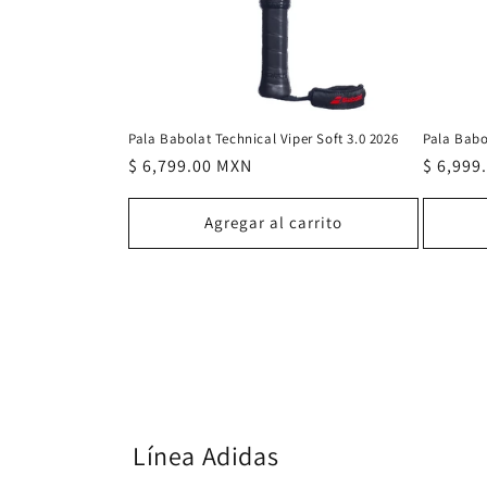
Pala Babolat Technical Viper Soft 3.0 2026
Pala Babol
Precio
$ 6,799.00 MXN
Precio
$ 6,999
habitual
habitua
Agregar al carrito
Línea Adidas