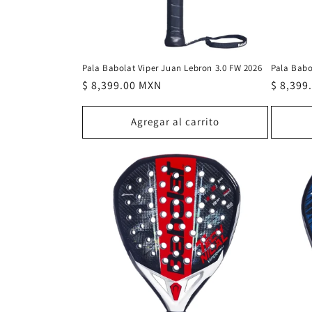
Pala Babolat Viper Juan Lebron 3.0 FW 2026
Pala Babol
Precio
$ 8,399.00 MXN
Precio
$ 8,399
habitual
habitua
Agregar al carrito