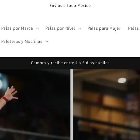
Envíos a todo México
Palas por Marca
Palas por Nivel
Palas para Mujer
Palas
Paleteros y Mochilas
Compra y recibe entre 4 a 6 días hábiles