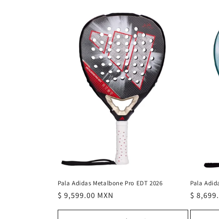
Pala Adida
Pala Adidas Metalbone Pro EDT 2026
Precio
$ 8,699
Precio
$ 9,599.00 MXN
habitua
habitual