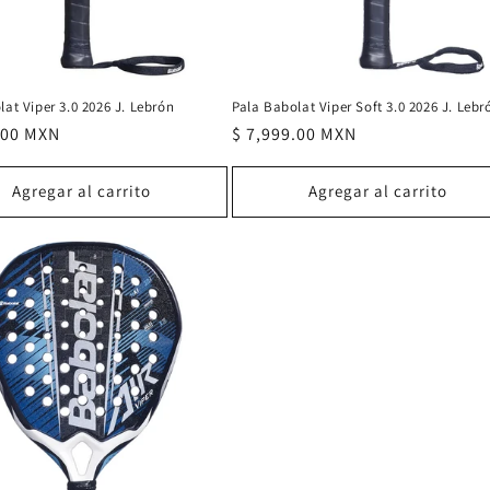
at Viper 3.0 2026 J. Lebrón
Pala Babolat Viper Soft 3.0 2026 J. Lebr
.00 MXN
Precio
$ 7,999.00 MXN
l
habitual
Agregar al carrito
Agregar al carrito