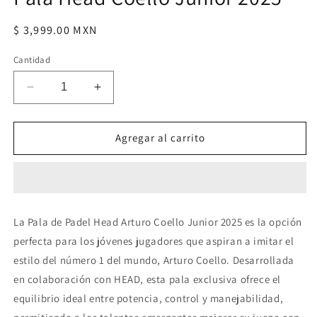
modal
Precio
$ 3,999.00 MXN
habitual
Cantidad
Reducir
Aumentar
cantidad
cantidad
para
para
Pala
Pala
Agregar al carrito
Head
Head
Coello
Coello
Junior
Junior
2025
2025
La Pala de Padel Head Arturo Coello Junior 2025 es la opción
perfecta para los jóvenes jugadores que aspiran a imitar el
estilo del número 1 del mundo, Arturo Coello. Desarrollada
en colaboración con HEAD, esta pala exclusiva ofrece el
equilibrio ideal entre potencia, control y manejabilidad,