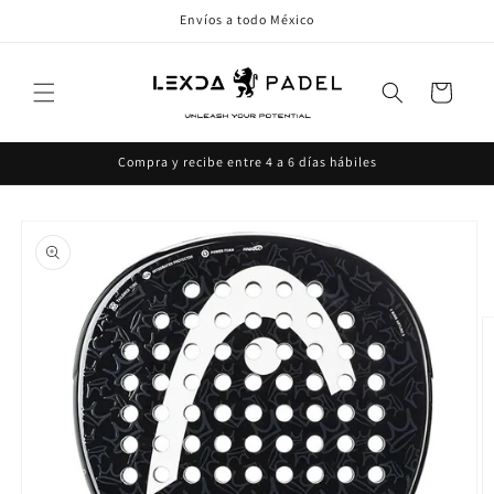
Ir
Envíos a todo México
directamente
al contenido
Carrito
Compra y recibe entre 4 a 6 días hábiles
Ir
directamente
a la
información
del producto