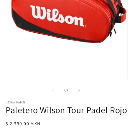
Abrir
Ab
elemento
e
multimedia
m
de
1
/
4
1
2
en
e
LEXDA PADEL
una
u
Paletero Wilson Tour Padel Rojo
ventana
v
modal
m
Precio
$ 2,399.00 MXN
habitual