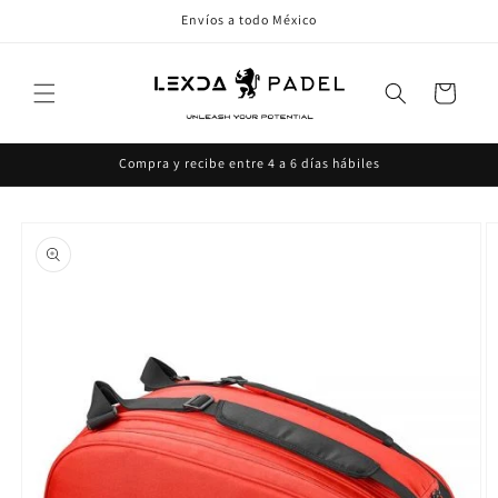
Ir
Envíos a todo México
directamente
al contenido
Carrito
Compra y recibe entre 4 a 6 días hábiles
Ir
directamente
a la
información
del producto