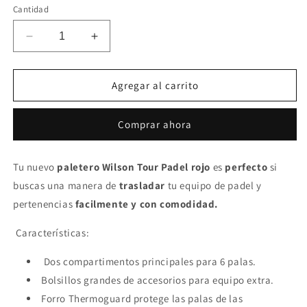
Cantidad
Reducir
Aumentar
cantidad
cantidad
para
para
Paletero
Paletero
Agregar al carrito
Wilson
Wilson
Tour
Tour
Comprar ahora
Padel
Padel
Rojo
Rojo
Tu nuevo
paletero Wilson Tour Padel rojo
es
perfecto
si
buscas una manera de
trasladar
tu equipo de padel y
pertenencias
facilmente y con comodidad.
Características:
Dos compartimentos principales para 6 palas.
Bolsillos grandes de accesorios para equipo extra.
Forro Thermoguard protege las palas de las