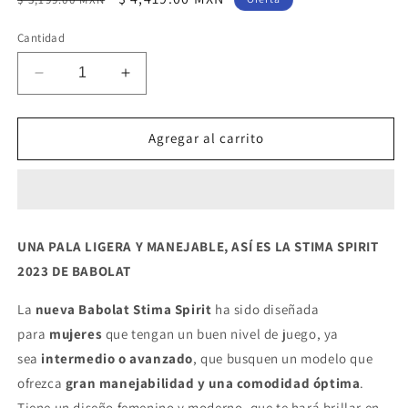
habitual
de
Cantidad
oferta
Reducir
Aumentar
cantidad
cantidad
para
para
Pala
Pala
Agregar al carrito
Babolat
Babolat
Stima
Stima
Spirit
Spirit
2023
2023
UNA PALA LIGERA Y MANEJABLE, ASÍ ES LA STIMA SPIRIT
2023 DE BABOLAT
La
nueva Babolat Stima Spirit
ha sido diseñada
para
mujeres
que tengan un buen nivel de juego, ya
sea
intermedio o
avanzado
, que busquen un modelo que
ofrezca
gran manejabilidad y una comodidad óptima
.
Tiene un diseño femenino y moderno, que te hará brillar en