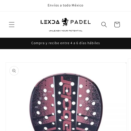
Ir
Envíos a todo México
directamente
al contenido
Carrito
Compra y recibe entre 4 a 6 días hábiles
Ir
directamente
a la
información
del producto