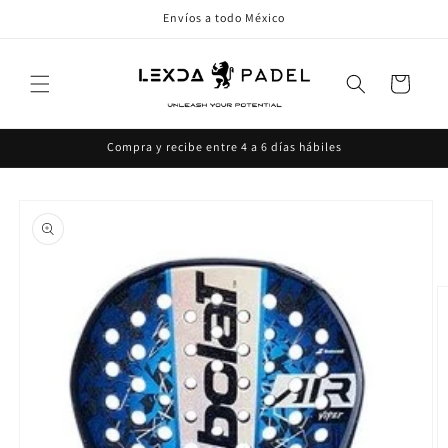
Ir
Envíos a todo México
directamente
al contenido
Carrito
Compra y recibe entre 4 a 6 días hábiles
Ir
directamente
a la
información
del producto