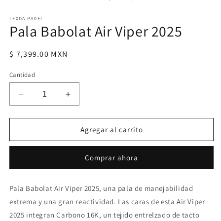
1
en
LEXDA PADEL
una
Pala Babolat Air Viper 2025
ventana
modal
Precio
$ 7,399.00 MXN
habitual
Cantidad
Reducir
Aumentar
cantidad
cantidad
para
para
Pala
Pala
Agregar al carrito
Babolat
Babolat
Air
Air
Comprar ahora
Viper
Viper
2025
2025
Pala Babolat Air Viper 2025, una pala de manejabilidad
extrema y una gran reactividad. Las caras de esta Air Viper
2025 integran Carbono 16K, un tejido entrelzado de tacto